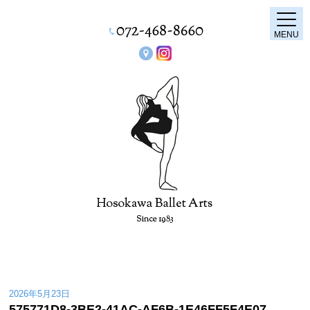
MENU
2026年5月23日
575771D8-3BE2-41AC-AF6B-1E46FF5F4E07