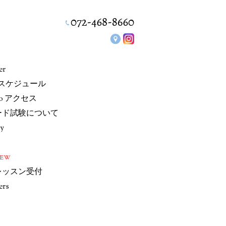
er
/スケジュール
io アクセス
ード試験について
ry
NEW
レッスン受付
ers