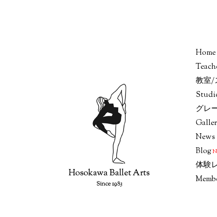
Home
Teach
教室
Stud
グレ
Galle
News
Blog
体験
Memb