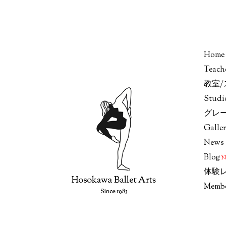
Home
Teach
教室
Stud
グレ
Galle
News
Blog
体験
Memb