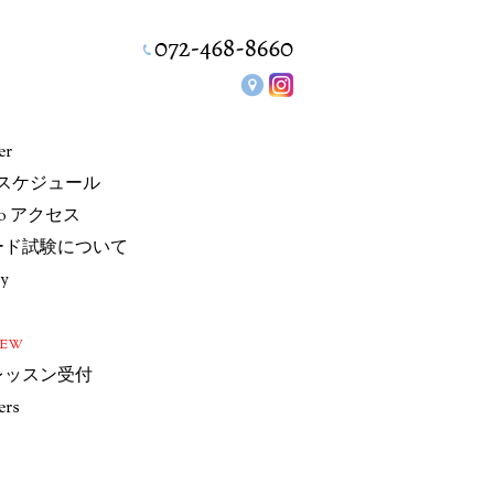
er
/スケジュール
io アクセス
ード試験について
ry
NEW
レッスン受付
ers