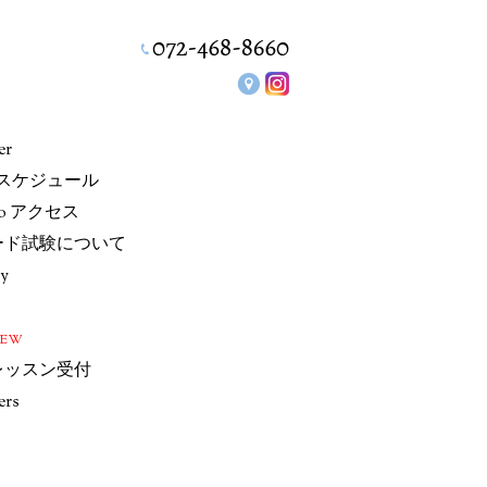
er
/スケジュール
io アクセス
ード試験について
ry
NEW
レッスン受付
ers