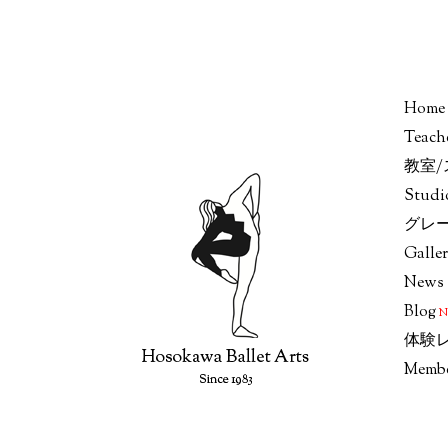
Home
Teach
教室
Stud
グレ
Galle
News
Blog
体験
Memb