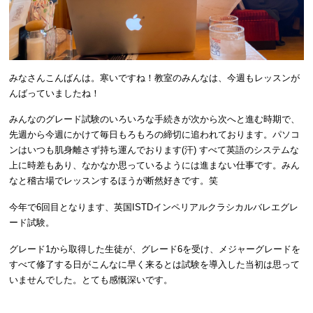
みなさんこんばんは。寒いですね！教室のみんなは、今週もレッスンが
んばっていましたね！
みんなのグレード試験のいろいろな手続きが次から次へと進む時期で、
先週から今週にかけて毎日もろもろの締切に追われております。パソコ
ンはいつも肌身離さず持ち運んでおります(汗) すべて英語のシステムな
上に時差もあり、なかなか思っているようには進まない仕事です。みん
なと稽古場でレッスンするほうが断然好きです。笑
今年で6回目となります、英国ISTDインペリアルクラシカルバレエグレ
ード試験。
グレード1から取得した生徒が、グレード6を受け、メジャーグレードを
すべて修了する日がこんなに早く来るとは試験を導入した当初は思って
いませんでした。とても感慨深いです。