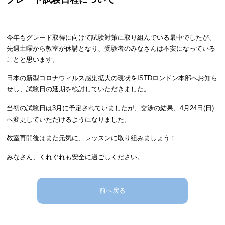
今年もグレード取得に向けて試験対策に取り組んでいる最中でしたが、
先週土曜から教室が休講となり、受験者のみなさんは不安になっている
ことと思います。
日本の新型コロナウィルス感染拡大の現状を
ISTD
ロンドン本部へお知ら
せし、試験日の延期を検討していただきました。
当初の試験日は
3
月に予定されていましたが、交渉の結果、
4
月
24
日
(
日
)
へ変更していただけるようになりました。
教室再開後はまた元気に、レッスンに取り組みましょう！
みなさん、くれぐれも安全に過ごしください。
前へ戻る