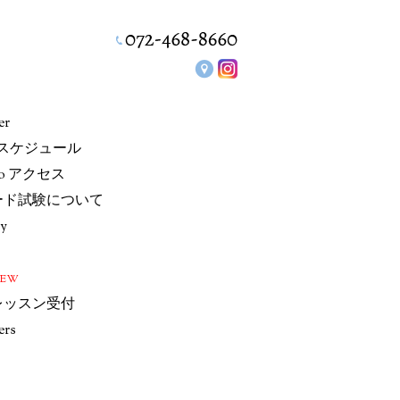
er
/スケジュール
io アクセス
ード試験について
ry
NEW
レッスン受付
ers