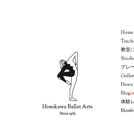
Home
Teach
教室
Stud
グレ
Galle
News
Blog
体験
Memb