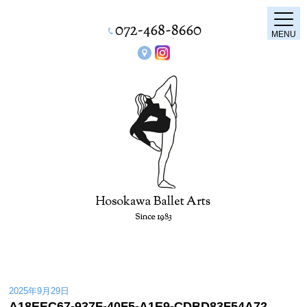
MENU
2025年9月29日
A18EEC67-937F-40F5-A1E9-CDBD83F54A72