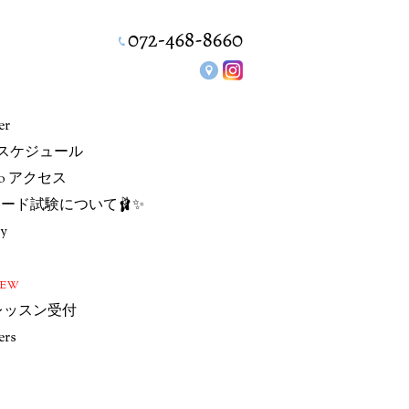
er
/スケジュール
io アクセス
ード試験について🩰✨
ry
NEW
レッスン受付
ers