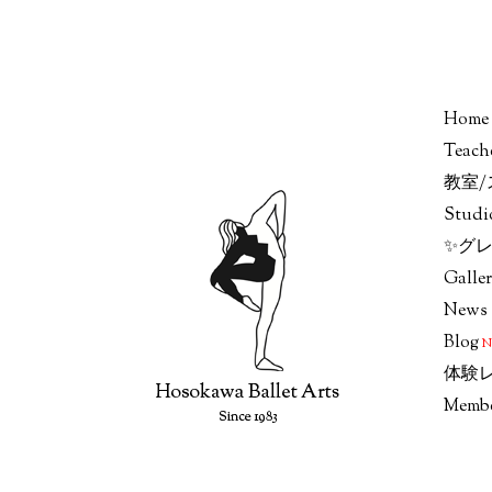
Home
Teach
教室
Stud
✨グレ
Galle
News
Blog
体験
Memb