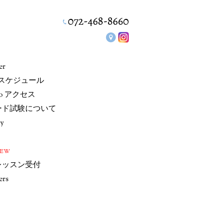
er
/スケジュール
io アクセス
ード試験について
ry
NEW
レッスン受付
ers