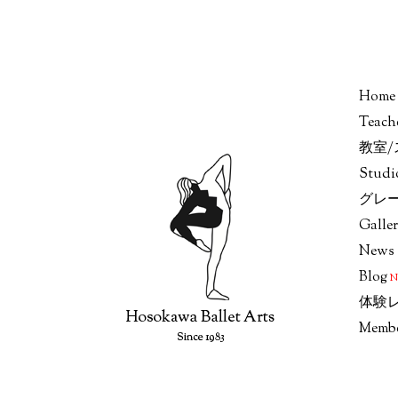
Home
Teach
教室
Stud
グレ
Galle
News
Blog
体験
Memb