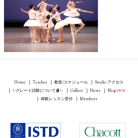
Home
Teacher
教室/スケジュール
Studio アクセス
✨グレード試験について🩰✨
Gallery
News
Blog
NEW
体験レッスン受付
Members