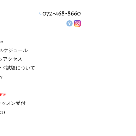
er
/スケジュール
io アクセス
ード試験について
ry
NEW
レッスン受付
ers