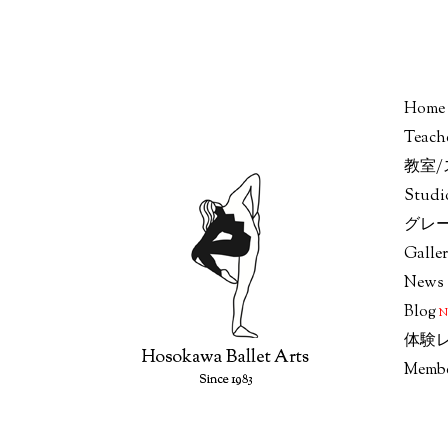
Home
Teach
教室
Stud
グレ
Galle
News
Blog
体験
Memb