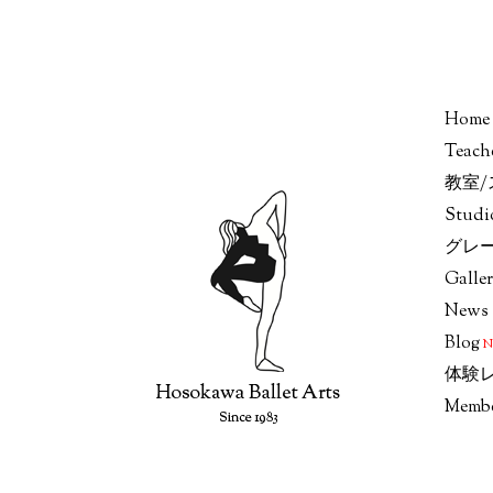
Home
Teach
教室
Stud
グレ
Galle
News
Blog
体験
Memb