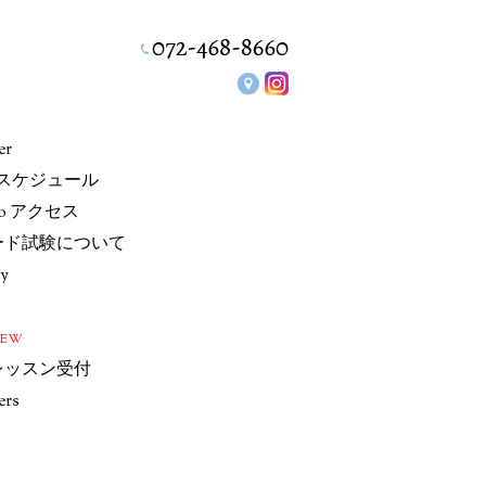
er
/スケジュール
io アクセス
ード試験について
ry
NEW
レッスン受付
ers