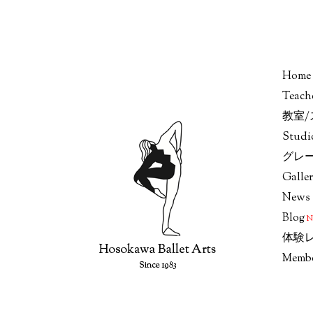
Home
Teach
教室
Stud
グレ
Galle
News
Blog
体験
Memb