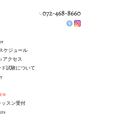
er
/スケジュール
io アクセス
ード試験について
ry
NEW
レッスン受付
ers