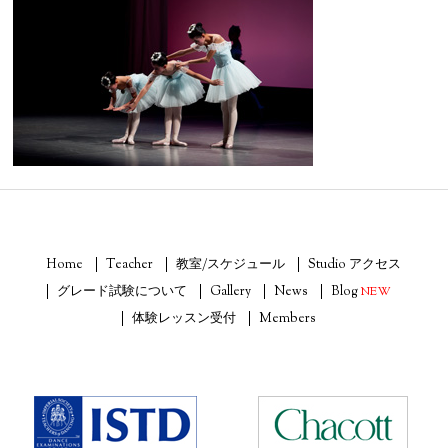
Home
Teacher
教室/スケジュール
Studio アクセス
グレード試験について
Gallery
News
Blog
NEW
体験レッスン受付
Members