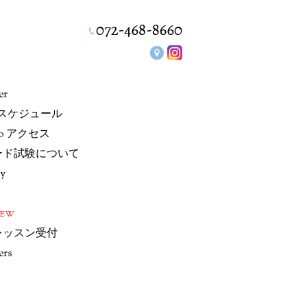
er
/スケジュール
io アクセス
ード試験について
ry
NEW
レッスン受付
ers