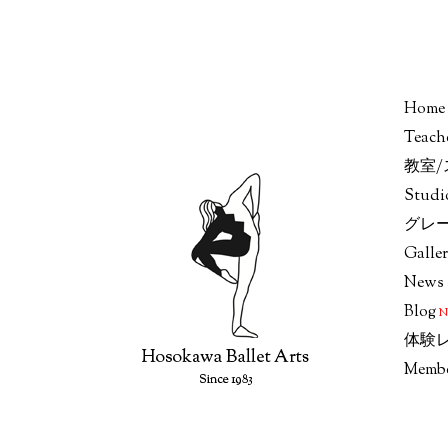
Home
Teach
教室
Stud
グレ
Galle
News
Blog
体験
Memb