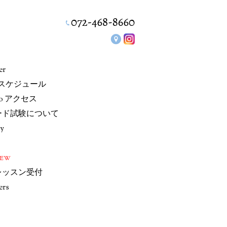
er
/スケジュール
io アクセス
ード試験について
ry
NEW
レッスン受付
ers