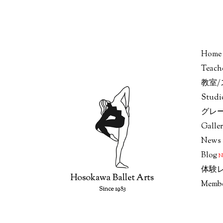
Home
Teach
教室
Stud
グレ
Galle
News
Blog
体験
Memb